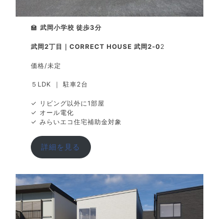
🏫
武岡小学校 徒歩3分
武岡2丁目｜CORRECT HOUSE 武岡2-0
2
価格/未定
５LDK ｜ 駐車2台
✓ リビング以外に1部屋
✓ オール電化
✓ みらいエコ住宅補助金対象
詳細を見る