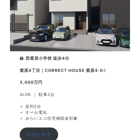
🏫
西紫原小学校 徒歩4分
紫原4丁目｜CORRECT HOUSE 紫原4-0
3
3,400万円
4LDK ｜ 駐車2台
✓ 並列2台
✓ オール電化
✓ みらいエコ住宅補助金対象
詳細を見る