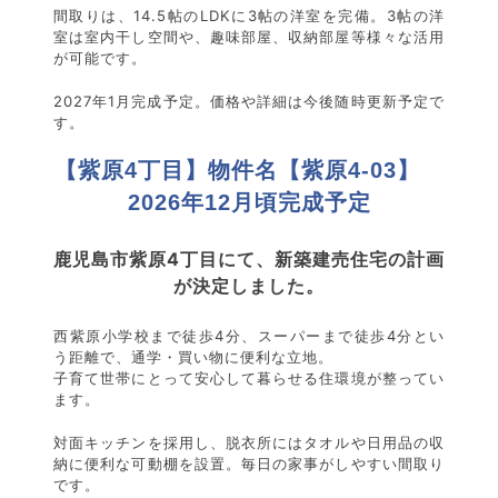
間取りは、14.5帖のLDKに3帖の洋室を完備。3帖の洋
室は室内干し空間や、趣味部屋、収納部屋等様々な活用
が可能です。
2027年1月完成予定。価格や詳細は今後随時更新予定で
す。
【紫原4丁目】物件名【紫原4-03】
2026年12月頃完成予定
鹿児島市紫原4丁目にて、新築建売住宅の計画
が決定しました。
西紫原小学校まで徒歩4分、スーパーまで徒歩4分とい
う距離で、通学・買い物に便利な立地。
子育て世帯にとって安心して暮らせる住環境が整ってい
ます。
対面キッチンを採用し、脱衣所にはタオルや日用品の収
納に便利な可動棚を設置。毎日の家事がしやすい間取り
です。